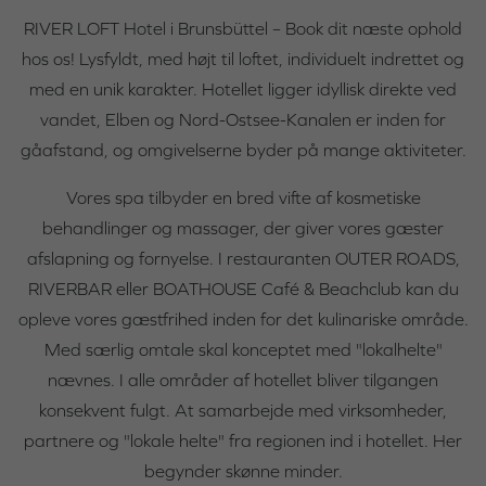
RIVER LOFT Hotel i Brunsbüttel – Book dit næste ophold
hos os! Lysfyldt, med højt til loftet, individuelt indrettet og
med en unik karakter. Hotellet ligger idyllisk direkte ved
vandet, Elben og Nord-Ostsee-Kanalen er inden for
gåafstand, og omgivelserne byder på mange aktiviteter.
Vores spa tilbyder en bred vifte af kosmetiske
behandlinger og massager, der giver vores gæster
afslapning og fornyelse. I restauranten OUTER ROADS,
RIVERBAR eller BOATHOUSE Café & Beachclub kan du
opleve vores gæstfrihed inden for det kulinariske område.
Med særlig omtale skal konceptet med "lokalhelte"
nævnes. I alle områder af hotellet bliver tilgangen
konsekvent fulgt. At samarbejde med virksomheder,
partnere og "lokale helte" fra regionen ind i hotellet. Her
begynder skønne minder.