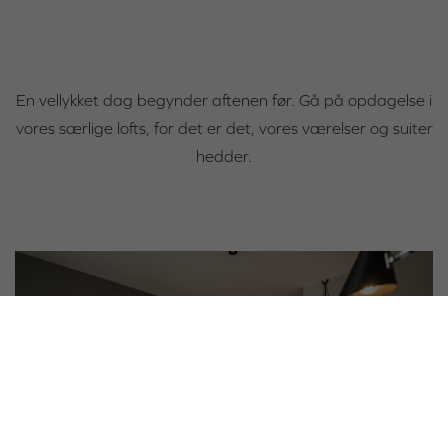
En vellykket dag begynder aftenen før. Gå på opdagelse i
vores særlige lofts, for det er det, vores værelser og suiter
hedder.